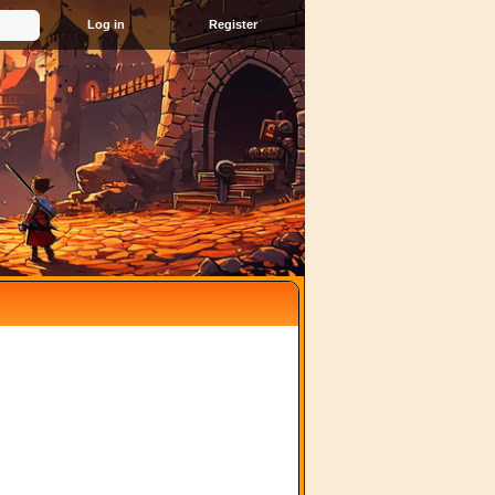
Register