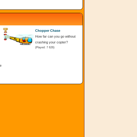
Chopper Chase
How far can you go without
crashing your copter?
(Played: 7 626)
he