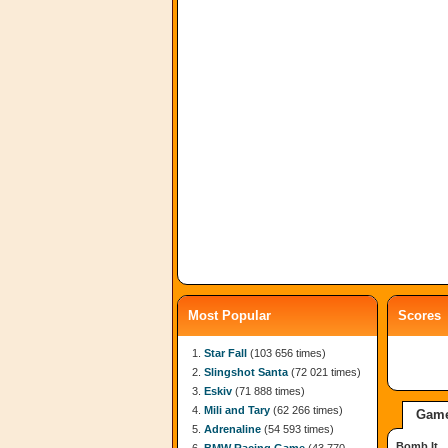
Most Popular
Scores
Star Fall
(103 656 times)
Slingshot Santa
(72 021 times)
Eskiv
(71 888 times)
Mili and Tary
(62 266 times)
Game
Adrenaline
(54 593 times)
Bomb It