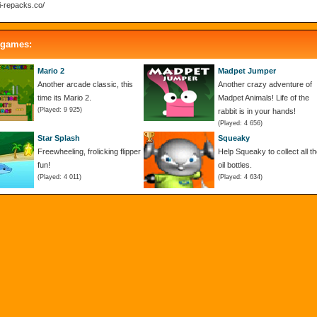
di-repacks.co/
 games:
Mario 2
Madpet Jumper
Another arcade classic, this
Another crazy adventure of
time its Mario 2.
Madpet Animals! Life of the
(Played: 9 925)
rabbit is in your hands!
(Played: 4 656)
Star Splash
Squeaky
Freewheeling, frolicking flipper
Help Squeaky to collect all t
fun!
oil bottles.
(Played: 4 011)
(Played: 4 634)