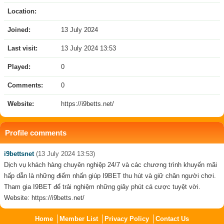
Location:
Joined:
13 July 2024
Last visit:
13 July 2024 13:53
Played:
0
Comments:
0
Website:
https://i9betts.net/
Profile comments
i9bettsnet
(13 July 2024 13:53)
Dịch vụ khách hàng chuyên nghiệp 24/7 và các chương trình khuyến mãi
hấp dẫn là những điểm nhấn giúp I9BET thu hút và giữ chân người chơi.
Tham gia I9BET để trải nghiệm những giây phút cá cược tuyệt vời.
Website: https://i9betts.net/
Home
Member List
Privacy Policy
Contact Us