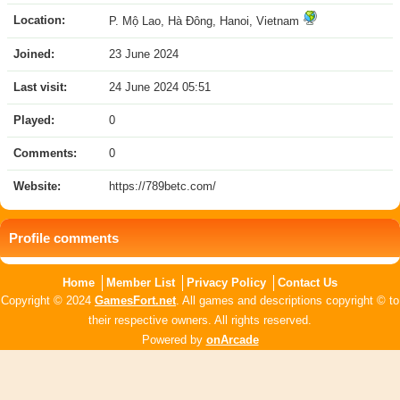
Location:
P. Mộ Lao, Hà Đông, Hanoi, Vietnam
Joined:
23 June 2024
Last visit:
24 June 2024 05:51
Played:
0
Comments:
0
Website:
https://789betc.com/
Profile comments
Home
Member List
Privacy Policy
Contact Us
Copyright © 2024
GamesFort.net
. All games and descriptions copyright © to
their respective owners. All rights reserved.
Powered by
onArcade