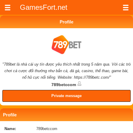
GamesFort.net
Profile
"789bet là nhà cái uy tín được yêu thích nhất trong 5 năm qua. Với các trò
chơi cá cược đổi thưởng như bắn cá, đá gà, casino, thể thao, game bài,
nổ hũ cực nổi tiếng. Website: https://789betc.com/"
789betccom
Private message
Profile
Name:
789betccom