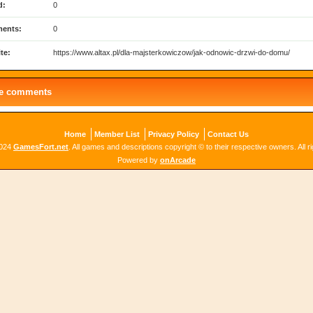
d:
0
ents:
0
te:
https://www.altax.pl/dla-majsterkowiczow/jak-odnowic-drzwi-do-domu/
le comments
Home
Member List
Privacy Policy
Contact Us
2024
GamesFort.net
. All games and descriptions copyright © to their respective owners. All r
Powered by
onArcade