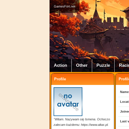
GamesFort.net
Action
Other
Puzzle
Raci
Profile
Profil
Name
Locat
Joine
"Witam. Nazywam się Ismena. Ochoczo
Last v
zalecam każdemu: https://www.altax.pl.