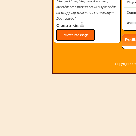
Altax jest to wybitny fabrykant farb,
Playe
lakierów oraz prekursorskich sposobów
Comm
do pielęgnacji nawierzchni drewnianych.
Duży zasób"
Websi
Clasotrikis
Private message
Profi
Copyright © 