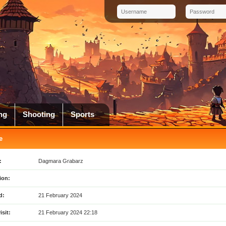
ng
Shooting
Sports
e
:
Dagmara Grabarz
ion:
d:
21 February 2024
isit:
21 February 2024 22:18