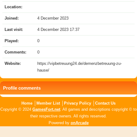
Location:
Joined:
4 December 2023
Last visit:
4 December 2023 17:37
Played:
0
Comments:
0
Website:
https://vipbetreuung24.de/demenzbetreuung-zu-
hause/
Profile comments
Home
Member List
Privacy Policy
Contact Us
Copyright © 2024
GamesFort.net
. All games and descriptions copyright © to
their respective owners. All rights reserved.
Powered by
onArcade