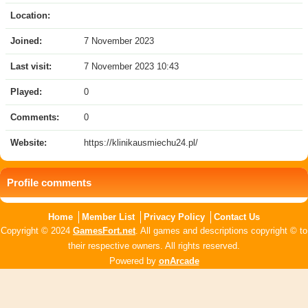
Location:
Joined:
7 November 2023
Last visit:
7 November 2023 10:43
Played:
0
Comments:
0
Website:
https://klinikausmiechu24.pl/
Profile comments
Home
Member List
Privacy Policy
Contact Us
Copyright © 2024
GamesFort.net
. All games and descriptions copyright © to
their respective owners. All rights reserved.
Powered by
onArcade