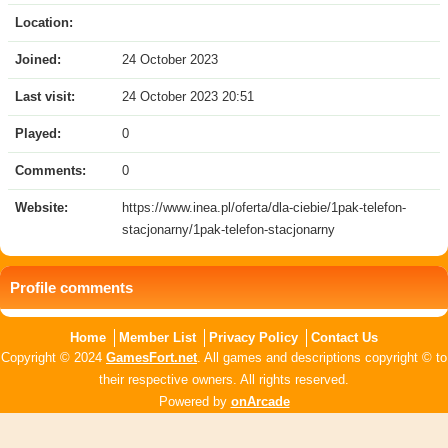
Location:
Joined:
24 October 2023
Last visit:
24 October 2023 20:51
Played:
0
Comments:
0
Website:
https://www.inea.pl/oferta/dla-ciebie/1pak-telefon-
stacjonarny/1pak-telefon-stacjonarny
Profile comments
Home
Member List
Privacy Policy
Contact Us
Copyright © 2024
GamesFort.net
. All games and descriptions copyright © to
their respective owners. All rights reserved.
Powered by
onArcade