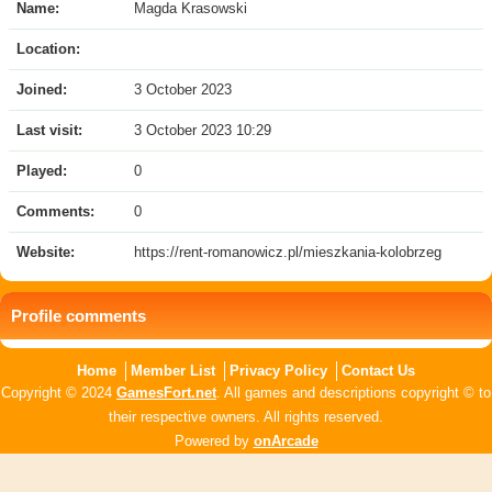
Name:
Magda Krasowski
Location:
Joined:
3 October 2023
Last visit:
3 October 2023 10:29
Played:
0
Comments:
0
Website:
https://rent-romanowicz.pl/mieszkania-kolobrzeg
Profile comments
Home
Member List
Privacy Policy
Contact Us
Copyright © 2024
GamesFort.net
. All games and descriptions copyright © to
their respective owners. All rights reserved.
Powered by
onArcade