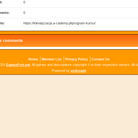
d:
0
ents:
0
te:
https://klimatyzacja.a-cademy.pl/program-kursu/
le comments
Home
Member List
Privacy Policy
Contact Us
2024
GamesFort.net
. All games and descriptions copyright © to their respective owners. All r
Powered by
onArcade