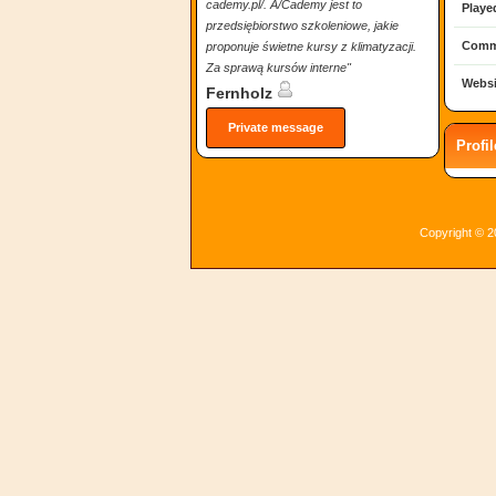
cademy.pl/. A/Cademy jest to
Playe
przedsiębiorstwo szkoleniowe, jakie
Comm
proponuje świetne kursy z klimatyzacji.
Za sprawą kursów interne"
Websi
Fernholz
Private message
Profi
Copyright © 