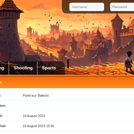
ng
Shooting
Sports
e
:
Pankracy Białecki
ion:
d:
10 August 2023
isit:
10 August 2023 15:56