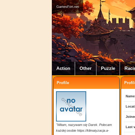
GamesFort.net
Action
Other
Puzzle
Raci
Profile
Profil
Name
Locat
Joine
"Witam, nazywam się Darek. Polecam
Last v
każdej osobie https://klimatyzacja.a-