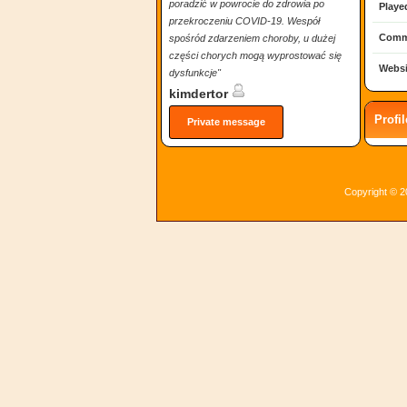
poradzić w powrocie do zdrowia po
Playe
przekroczeniu COVID-19. Wespół
Comm
spośród zdarzeniem choroby, u dużej
części chorych mogą wyprostować się
Websi
dysfunkcje"
kimdertor
Profi
Private message
Copyright © 