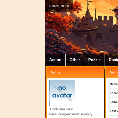
GamesFort.net
Action
Other
Puzzle
Raci
Profile
Profil
Name
Locat
Joine
"Fizjoterapia widać
Last v
http://123odzywki.radom.pl więcej