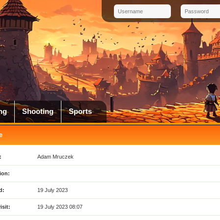
ng
Shooting
Sports
e
:
Adam Mruczek
ion:
d:
19 July 2023
isit:
19 July 2023 08:07