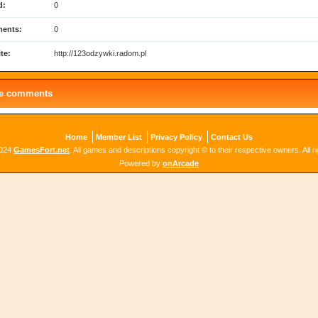
d:
0
ents:
0
te:
http://123odzywki.radom.pl
le comments
Home
Member List
Privacy Policy
Contact Us
2024
GamesFort.net
. All games and descriptions copyright © to their respective owners. All r
Powered by
onArcade