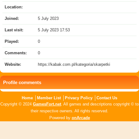
Location:
Joined:
5 July 2023
Last visit:
5 July 2023 17:53
Played:
0
Comments:
0
Website:
https://kabak.com.pl/kategoria/skarpetki
Profile comments
Home
Member List
Privacy Policy
Contact Us
Copyright © 2024
GamesFort.net
. All games and descriptions copyright © to
their respective owners. All rights reserved.
Powered by
onArcade