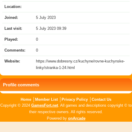
Location:
Joined:
5 July 2023
Last visit:
5 July 2023 09:39
Played:
0
Comments:
0
Website:
https://www.dobresny.cz/kuchyne/rovne-kuchynske-
linky/stranka-1-24.html
Profile comments
Home
Member List
Privacy Policy
Contact Us
Copyright © 2024
GamesFort.net
. All games and descriptions copyright © to
their respective owners. All rights reserved.
Powered by
onArcade