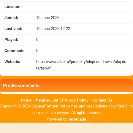
Location:
Joined:
19 June 2023
Last visit:
19 June 2023 12:22
Played:
0
Comments:
0
Website:
https://www.altax.pl/produkty/oleje-do-drewna/olej-do-
tarasow/
Profile comments
Home
Member List
Privacy Policy
Contact Us
Copyright © 2024
GamesFort.net
. All games and descriptions copyright © to
their respective owners. All rights reserved.
Powered by
onArcade