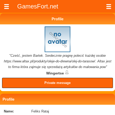
GamesFort.net
Profile
"Cześć, jestem Bartek. Serdecznie pragnę polecić każdej osobie
https://www.altax.pl/produkty/oleje-do-drewna/olej-do-tarasow/. Altax jest
to firma która zajmuje się sprzedażą artykułów do malowania pow"
Wingertse
Private message
Profile
Name:
Feliks Rataj