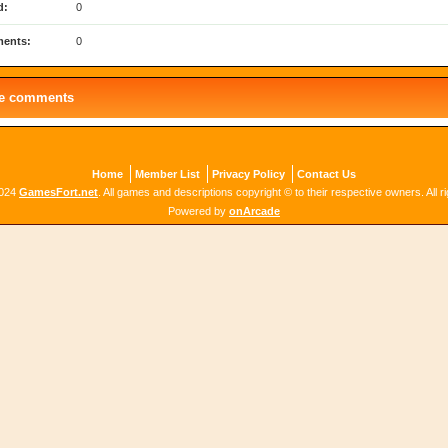
d:
0
ents:
0
le comments
Home
Member List
Privacy Policy
Contact Us
2024
GamesFort.net
. All games and descriptions copyright © to their respective owners. All r
Powered by
onArcade