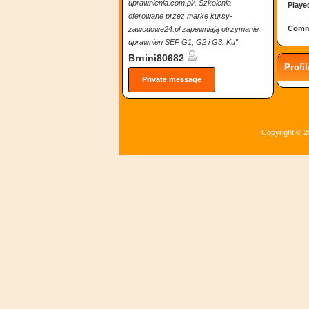
uprawnienia.com.pl/. Szkolenia
Playe
oferowane przez markę kursy-
Comm
zawodowe24.pl zapewniają otrzymanie
uprawnień SEP G1, G2 i G3. Ku"
Brnini80682
Profi
Private message
Copyright © 