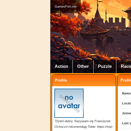
GamesFort.net
Action
Other
Puzzle
Raci
Profile
Profil
Name
Locat
Joine
"Dzień dobry. Nazywam się Franciszek.
Last v
Ochoczo rekomenduję Tobie: https://sep-