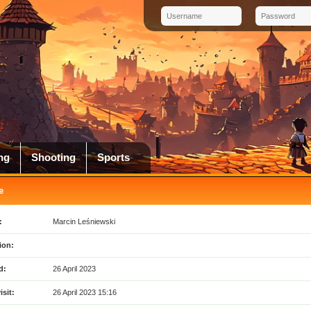
ng
Shooting
Sports
e
:
Marcin Leśniewski
ion:
d:
26 April 2023
isit:
26 April 2023 15:16