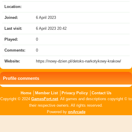
Location:
Joined:
6 April 2023
Last visit:
6 April 2023 20:42
Played:
0
Comments:
0
Website:
https://nowy-dzien.pl/detoks-narkotykowy-krakow/
Profile comments
Home
Member List
Privacy Policy
Contact Us
Copyright © 2024
GamesFort.net
. All games and descriptions copyright © to
their respective owners. All rights reserved.
Powered by
onArcade