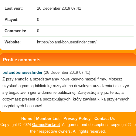
Last visit:
26 December 2019 07:41
Played:
0
Comments:
0
Website:
https://poland-bonusesfinder.com/
Profile comments
polandbonusesfinder
(26 December 2019 07:41)
Z przyjemnością przedstawiamy nowe kasyno naszej firmy. Możesz
uzyskać ogromną bibliotekę rozrywki na dowolnym urządzeniu i cieszyć
się bogactwem gier w domenie publicznej. Zarejestruj się już teraz, a
otrzymasz prezent dla początkujących, który zawiera kilka przyjemnych i
przydatnych bonusów!
Home
Member List
Privacy Policy
Contact Us
Copyright © 2024
GamesFort.net
. All games and descriptions copyright © to
their respective owners. All rights reserved.