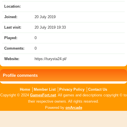
Location:
Joined:
20 July 2019
Last visit:
20 July 2019 19:33
Played:
0
Comments:
0
Website:
https://turysta24.pl/
Profile comments
Home
Member List
Privacy Policy
Contact Us
Copyright © 2024
GamesFort.net
. All games and descriptions copyright © to
their respective owners. All rights reserved.
Powered by
onArcade