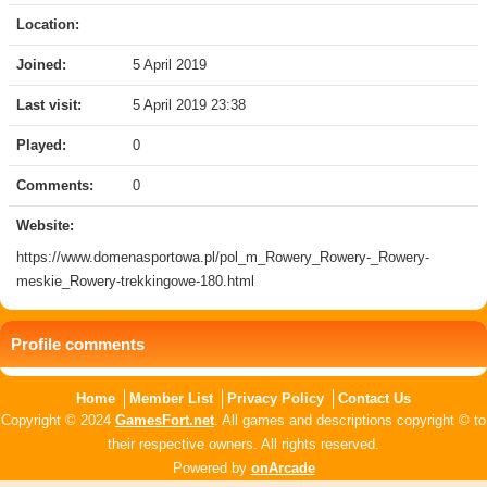
Location:
Joined:
5 April 2019
Last visit:
5 April 2019 23:38
Played:
0
Comments:
0
Website:
https://www.domenasportowa.pl/pol_m_Rowery_Rowery-_Rowery-
meskie_Rowery-trekkingowe-180.html
Profile comments
Home
Member List
Privacy Policy
Contact Us
Copyright © 2024
GamesFort.net
. All games and descriptions copyright © to
their respective owners. All rights reserved.
Powered by
onArcade