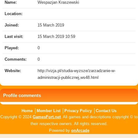
Name:
Wespazjan Kraszewski
Location:
Joined:
15 March 2019
Last visit:
15 March 2019 10:59
Played:
0
Comments:
0
Website:
http://vizja.pl/studia-wyzsze/zarzadzanie-w-
administracji-publicznej,ws48.html
Profile comments
Home
Member List
Privacy Policy
Contact Us
Copyright © 2024
GamesFort.net
. All games and descriptions copyright © to
their respective owners. All rights reserved.
Powered by
onArcade