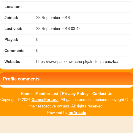
Location:
Joined:
28 September 2018
Last visit:
28 September 2018 03:42
Played:
0
Comments:
0
Website:
https://www.paczkawruchu.pl/jak-dziala-paczka/
Profile comments
Home
Member List
Privacy Policy
Contact Us
Copyright © 2024
GamesFort.net
. All games and descriptions copyright © to
their respective owners. All rights reserved.
Powered by
onArcade